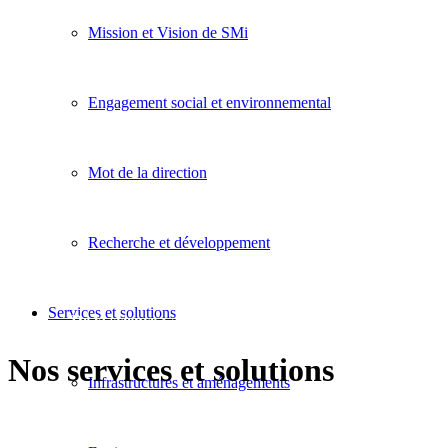
Mission et Vision de SMi
Engagement social et environnemental
Mot de la direction
Recherche et développement
Services et solutions
De la science • aux solutions • aux réalisations
Nos services et solutions
Infrastructures et aménagements